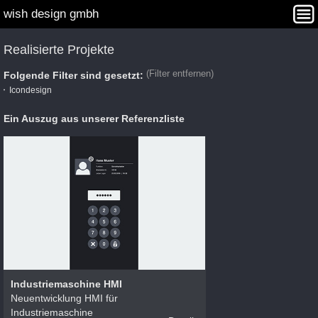
wish design gmbh
Interaction Design
Angebot
Projekte
Agentur
Realisierte Projekte
Kontakt
WISHDAY Winners
(Filter entfernen)
Folgende Filter sind gesetzt:
Icondesign
Ein Auszug aus unserer Referenzliste
Industriemaschine HMI
Neuentwicklung HMI für
Industriemaschine