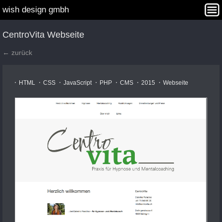
wish design gmbh
Interaction Design
Angebot
Projekte
Agentur
CentroVita Webseite
Kontakt
WISHDAY Winners
← zurück
HTML
CSS
JavaScript
PHP
CMS
2015
Webseite