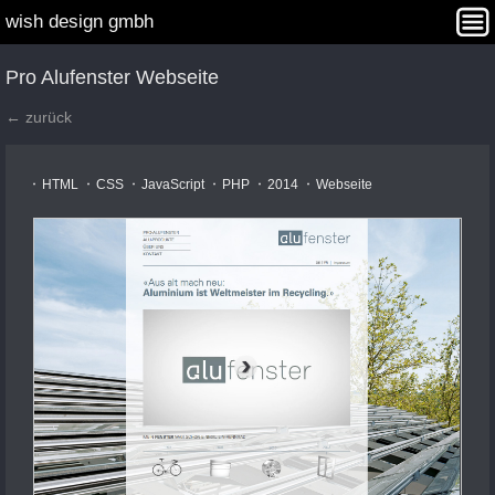
wish design gmbh
Interaction Design
Angebot
Projekte
Agentur
Pro Alufenster Webseite
Kontakt
WISHDAY Winners
← zurück
HTML
CSS
JavaScript
PHP
2014
Webseite