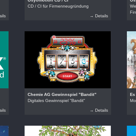
Osyomotion CD / CI
Os
CD / CI für Firmenneugründung
We
Fi
ils
→ Details
Chemie AG Gewinnspiel "Bandit"
Es
Digitales Gewinnspiel "Bandit"
Mo
ils
→ Details