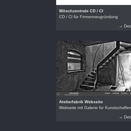
Wöschzentrale CD / CI
CD / CI für Firmenneugründung
→ Deta
Atelierfabrik Webseite
Webseite mit Galerie für Kunstschaffe
→ Deta