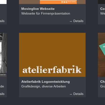
Movinglive Webseite
Co
Webseite für Firmenpräsentation
We
ils
→ Details
Atelierfabrik Logoentwicklung
Ch
nde
Grafikdesign, diverse Arbeiten
Gra
ils
→ Details