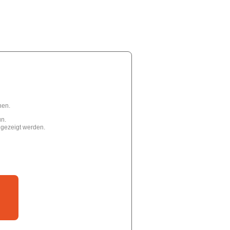
.
hen.
un.
ngezeigt werden.