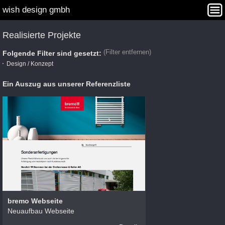
wish design gmbh
Interaction Design
Angebot
Projekte
Agentur
Realisierte Projekte
Kontakt
WISHDAY Winners
(Filter entfernen)
Folgende Filter sind gesetzt:
Design / Konzept
Ein Auszug aus unserer Referenzliste
bremo Webseite
Neuaufbau Webseite